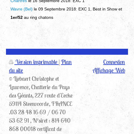
Chartres
le 16 Septembre
2018
:
EXC 1
Wavre (Bel)
le 09 Septembre
2018
:
EXC 1
, Best in Show et
1er/52
au ring chatons
Version imprimable
|
Plan
Connexion
du site
Affichage Web
© Liebaert Christophe et
Laurence, Chatterie du Pays
des Géants, 227 route d'Eecke
59114 Steenvoorde, FRANCE
.03 28 48 16 69 / 06 70
53 62 91 , N°siret : 814 640
868 00018 certificat de