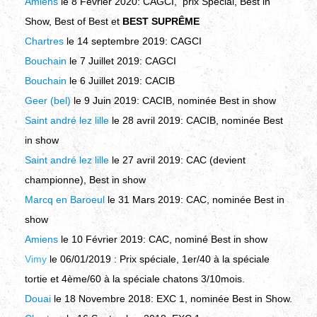
Amiens
le 8 Février 2020
:
CAGCI, prix Spécial, Best in
Show, Best of Best et
BEST SUPRÊME
Chartres
le 14 septembre 2019
:
CAGCI
Bouchain
le 7 Juillet 2019
:
CAGCI
Bouchain
le 6 Juillet 2019
:
CACIB
Geer (bel)
le 9 Juin 2019
:
CACIB, nominée Best in show
Saint andré lez lille
le 28 avril 2019
:
CACIB, nominée Best
in show
Saint andré lez lille
le 27 avril 2019
:
CAC (devient
championne), Best in show
Marcq en Baroeul
le 31 Mars 2019
:
CAC, nominée Best in
show
Amiens
le 10 Février 2019
:
CAC, nominé Best in show
Vimy
le 06/01/2019 : Prix spéciale, 1er/40 à la spéciale
tortie et 4ème/60 à la spéciale chatons 3/10mois.
Douai
le 18 Novembre
2018
:
EXC 1, nominée Best in Show.