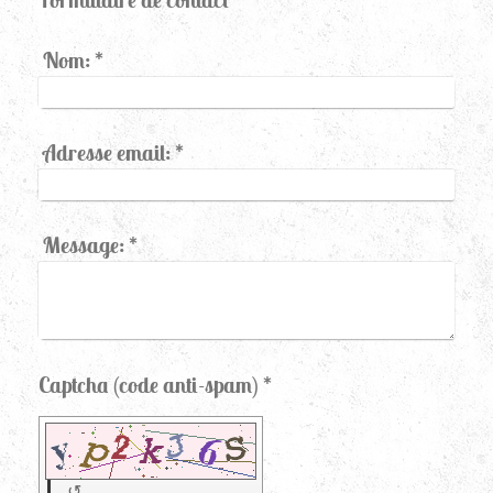
Nom:
*
Adresse email:
*
Message:
*
Captcha (code anti-spam) *
↺