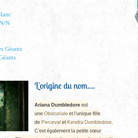
blanc
 N/N
es Géants
Géants
L'origine du nom....
Ariana Dumbledore
est
une
Obscuriale
et l'unique fille
de
Perceval
et
Kendra Dumbledore
.
C'est également la petite sœur