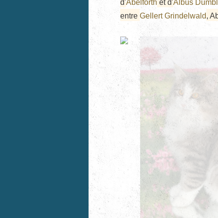
d'
Abelforth
et d'
Albus Dumbl
entre
Gellert Grindelwald
, A