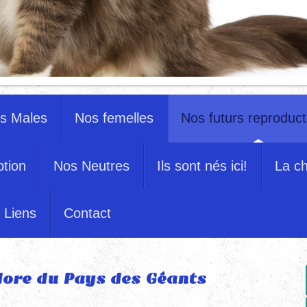
s Males
Nos femelles
Nos futurs reproduct
ption
Nos Neutres
Ils sont nés ici!
La ch
Liens
Contact
ore du Pays des Géants