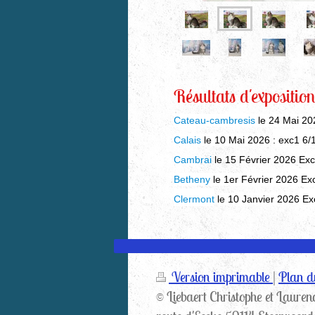
Résultats d'expositio
Cateau-cambresis
le 24 Mai 20
Calais
le 10 Mai 2026
: exc1 6/
Cambrai
le 15 Février 2026
Exc
Betheny
le 1er Février 2026
Exc
Clermont
le 10 Janvier 2026
Exc
Version imprimable
|
Plan du
© Liebaert Christophe et Lauren