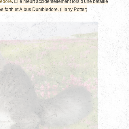
edore
. Elle meurt accidentellement lors d'une bataille
belforth et Albus Dumbledore. (Harry Potter)