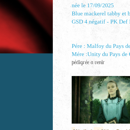
née le 17/09/2025
Blue mackerel tabby et 
GSD 4 négatif - PK Def
Pére : Malfoy du Pays d
Mére :Unity du Pays de 
pédigrée a venir