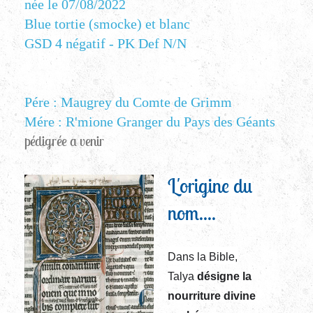
née le 07/08/2022
Blue tortie (smocke) et blanc
GSD 4 négatif - PK Def N/N
Pére : Maugrey du Comte de Grimm
Mére : R'mione Granger du Pays des Géants
pédigrée a venir
L'origine du
nom....
Dans la Bible,
Talya
désigne la
nourriture divine