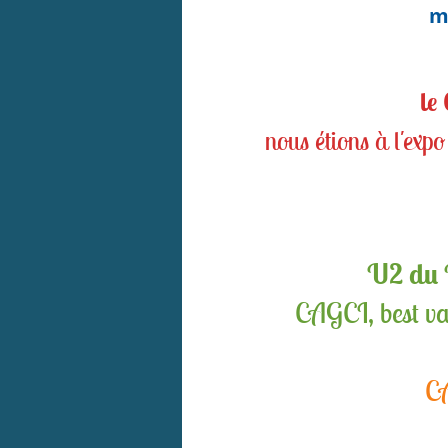
m
le
nous étions à l'exp
U2 du 
CAGCI, best va
CA