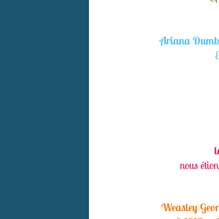
Ariana Dumbl
E
l
nous étion
Weasley Geor