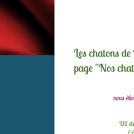
Les chatons de P
page "Nos chat
nous éti
U2 du
CA