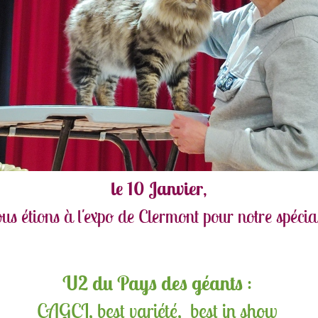
le 10 Janvier
,
us étions à l'expo de Clermont pour notre spécia
U2 du Pays des géants
:
CAGCI, best variété, best in show