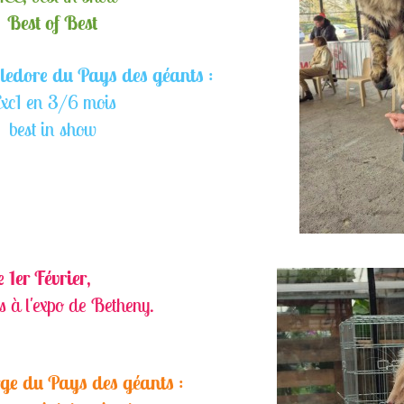
Best of Best
edore du Pays des géants
:
xc1 en 3/6 mois
best in show
e 1er Février
,
s à l'expo de Betheny.
ge du Pays des géants
: