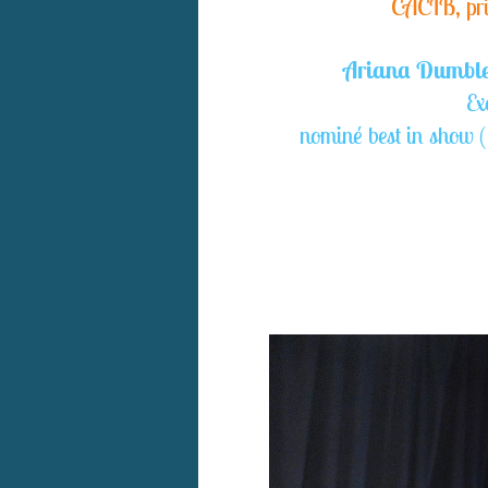
CACIB, pri
Ariana Dumble
Ex
nominé best in show (