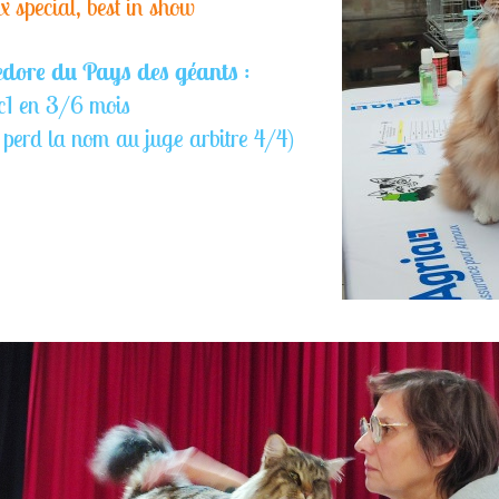
x special, best in show
dore du Pays des géants
:
c1 en 3/6 mois
 perd la nom au juge arbitre 4/4)