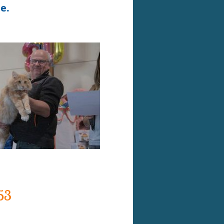
e.
/53