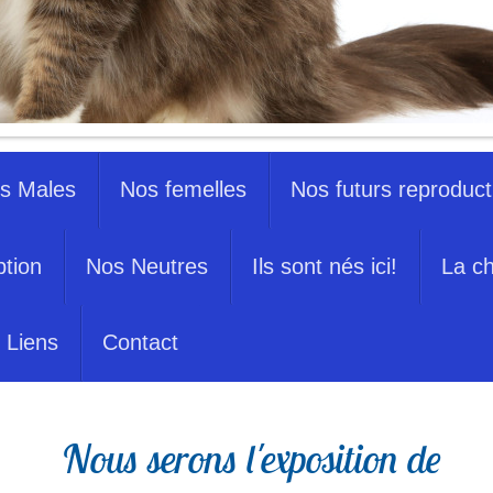
s Males
Nos femelles
Nos futurs reproduct
ption
Nos Neutres
Ils sont nés ici!
La ch
Liens
Contact
Nous serons l'exposition de