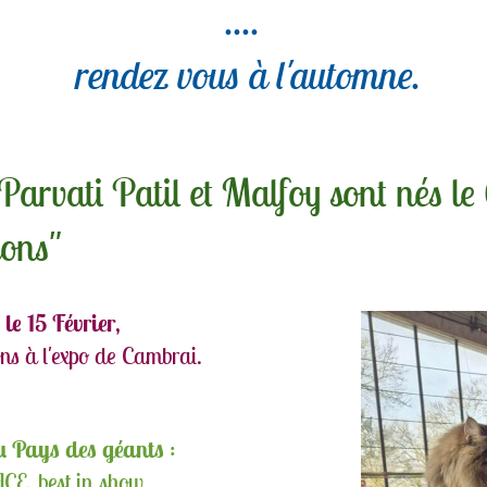
....
rendez vous à l'automne.
arvati Patil et Malfoy sont nés le 6
ons"
le 15 Février
,
ons à l'expo de Cambrai.
 Pays des géants
:
CE, best in show