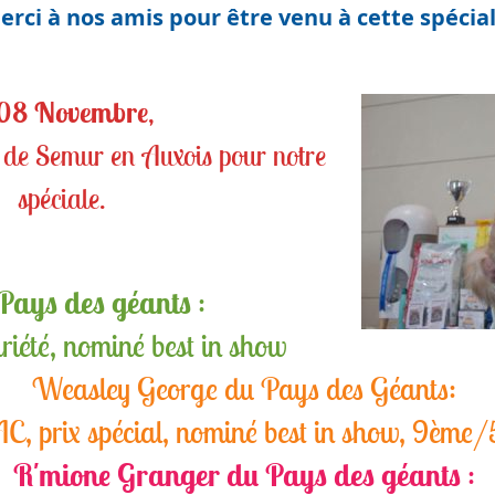
erci à nos amis pour être venu à cette spécial
 08 Novembre
,
o de Semur en Auxois pour notre
spéciale.
Pays des géants
:
riété, nominé best in show
Weasley George du Pays des Géants:
C, prix spécial, nominé best in show, 9ème
R'mione Granger du Pays des géants
: